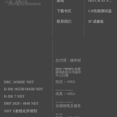
新闻
HD-CR 43 NDT
（上海）有限公司
沪ICP备2023005998号
下载专区
CR性能测试盘
联系我们
IP 成像板
总代理：德华材
地址：香港九龙观
料检测有限公司
塘鸿图道32号德华
中心32楼
电话：+852-
DRC 2430HE NDT
D-DR 1025B/1043B NDT
2856 3280
传真：+852-
D-DR 7 NDT
2579 1380
DRP 2020 / 4040 NDT
全国销售及服务
NDT X射线化学溶剂
热线